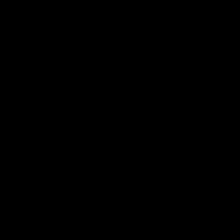
Trực tuyến
GAME PHỔ BIẾN