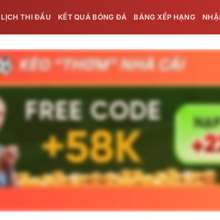
LỊCH THI ĐẤU
KẾT QUẢ BÓNG ĐÁ
BẢNG XẾP HẠNG
NHẬ