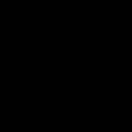
Trực tuyến
Trực tuyến