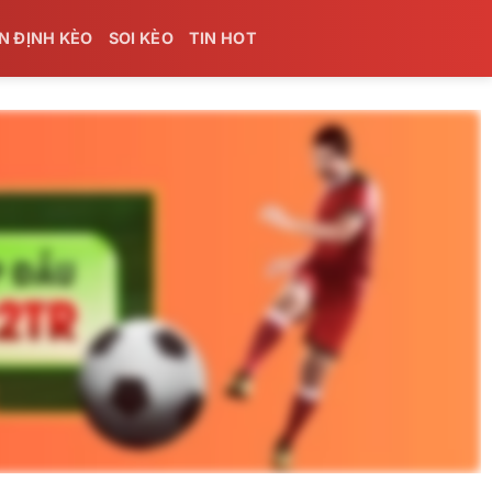
N ĐỊNH KÈO
SOI KÈO
TIN HOT