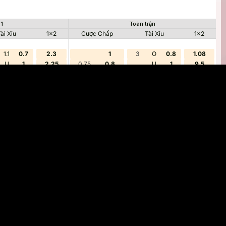
 1
Toàn trận
ài Xỉu
1x2
Cược Chấp
Tài Xỉu
1x2
1.1
0.7
2.3
1
3
O
0.8
1.08
U
1
2.25
0.75
0.8
U
1
9.5
4.75
29
7
kèo
1.43
0.53
3.6
0.95
2
O
0.78
3.5
U
1
2.3
-0.25
0.85
U
1.03
3.1
2.75
2.25
7
kèo
 1
Toàn trận
ài Xỉu
1x2
Cược Chấp
Tài Xỉu
1x2