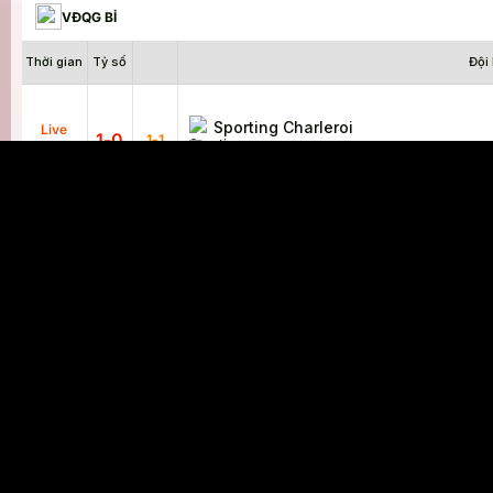
VĐQG BỈ
Thời gian
Tỷ số
Đội
Sporting Charleroi
Live
1
-
0
1
-
1
35
'
Oud Heverlee Leuven
Zulte Waregem
Live
0
-
0
2
-
1
37
'
Genk
VĐQG NGA
Thời gian
Tỷ số
Đội