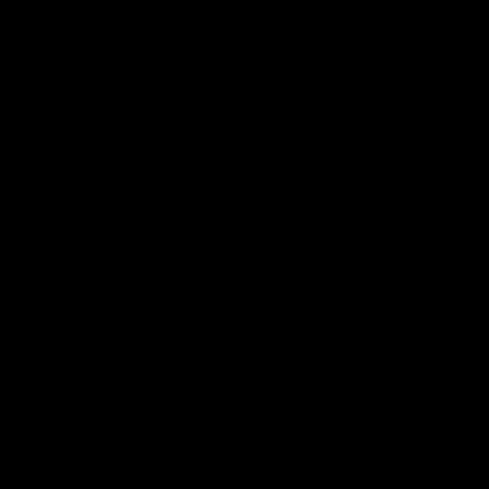
CHƠI TRỰC TUYẾN
SÒNG BẠC