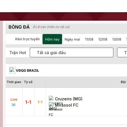
BÓNG ĐÁ
Ẩn
0
trận
[Hiển thị tất cả]
Kèo trực tuyến
Hôm nay
Ngày mai
11/08
12/08
13/08
Trận Hot
Tất cả giải đấu
T
VĐQG BRAZIL
Thời gian
Tỷ số
Đội
Cruzeiro (MG)
Live
1
-
1
1
-
1
36
'
Mirassol FC