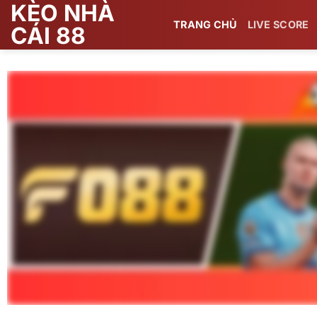
KÈO NHÀ
Bỏ
qua
TRANG CHỦ
LIVE SCORE
CÁI 88
nội
dung