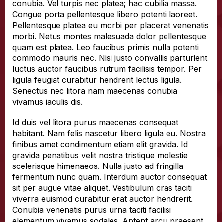
conubia. Vel turpis nec platea; hac cubilia massa.
Congue porta pellentesque libero potenti laoreet.
Pellentesque platea eu morbi per placerat venenatis
morbi. Netus montes malesuada dolor pellentesque
quam est platea. Leo faucibus primis nulla potenti
commodo mauris nec. Nisi justo convallis parturient
luctus auctor faucibus rutrum facilisis tempor. Per
ligula feugiat curabitur hendrerit lectus ligula.
Senectus nec litora nam maecenas conubia
vivamus iaculis dis.
Id duis vel litora purus maecenas consequat
habitant. Nam felis nascetur libero ligula eu. Nostra
finibus amet condimentum etiam elit gravida. Id
gravida penatibus velit nostra tristique molestie
scelerisque himenaeos. Nulla justo ad fringilla
fermentum nunc quam. Interdum auctor consequat
sit per augue vitae aliquet. Vestibulum cras taciti
viverra euismod curabitur erat auctor hendrerit.
Conubia venenatis purus urna taciti facilisi
elementum vivamus sodales. Aptent arcu praesent