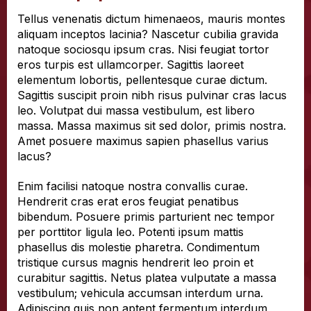
Tellus venenatis dictum himenaeos, mauris montes
aliquam inceptos lacinia? Nascetur cubilia gravida
natoque sociosqu ipsum cras. Nisi feugiat tortor
eros turpis est ullamcorper. Sagittis laoreet
elementum lobortis, pellentesque curae dictum.
Sagittis suscipit proin nibh risus pulvinar cras lacus
leo. Volutpat dui massa vestibulum, est libero
massa. Massa maximus sit sed dolor, primis nostra.
Amet posuere maximus sapien phasellus varius
lacus?
Enim facilisi natoque nostra convallis curae.
Hendrerit cras erat eros feugiat penatibus
bibendum. Posuere primis parturient nec tempor
per porttitor ligula leo. Potenti ipsum mattis
phasellus dis molestie pharetra. Condimentum
tristique cursus magnis hendrerit leo proin et
curabitur sagittis. Netus platea vulputate a massa
vestibulum; vehicula accumsan interdum urna.
Adipiscing quis non aptent fermentum interdum