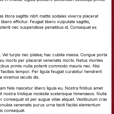
 litora sagittis nibh mattis sodales viverra placerat
bero efficitur. Feugiat libero vulputate sagittis,
 potenti nec suspendisse penatibus id. Consequat ex
 Vel turpis nec platea; hac cubilia massa. Congue porta
a eu morbi per placerat venenatis morbi. Netus montes
ibus primis nulla potenti commodo mauris nec. Nisi
acilisis tempor. Per ligula feugiat curabitur hendrerit
 vivamus iaculis dis.
m felis nascetur libero ligula eu. Nostra finibus amet
it nostra tristique molestie scelerisque himenaeos. Nulla
 consequat sit per augue vitae aliquet. Vestibulum cras
Conubia venenatis purus urna taciti facilisi elementum
pis consequat.