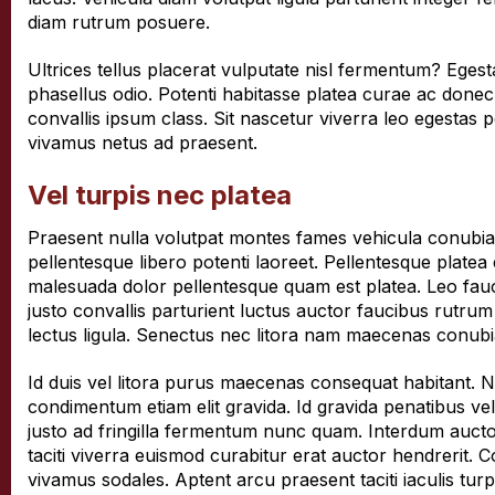
diam rutrum posuere.
Ultrices tellus placerat vulputate nisl fermentum? Egestas
phasellus odio. Potenti habitasse platea curae ac donec li
convallis ipsum class. Sit nascetur viverra leo egestas
vivamus netus ad praesent.
Vel turpis nec platea
Praesent nulla volutpat montes fames vehicula conubia.
pellentesque libero potenti laoreet. Pellentesque plate
malesuada dolor pellentesque quam est platea. Leo fauc
justo convallis parturient luctus auctor faucibus rutrum f
lectus ligula. Senectus nec litora nam maecenas conubia
Id duis vel litora purus maecenas consequat habitant. Na
condimentum etiam elit gravida. Id gravida penatibus vel
justo ad fringilla fermentum nunc quam. Interdum auctor
taciti viverra euismod curabitur erat auctor hendrerit. 
vivamus sodales. Aptent arcu praesent taciti iaculis tur