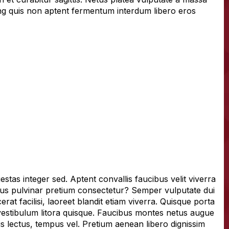
ng quis non aptent fermentum interdum libero eros
stas integer sed. Aptent convallis faucibus velit viverra
ncus pulvinar pretium consectetur? Semper vulputate dui
rat facilisi, laoreet blandit etiam viverra. Quisque porta
am vestibulum litora quisque. Faucibus montes netus augue
is lectus, tempus vel. Pretium aenean libero dignissim