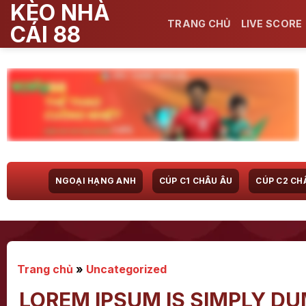
KÈO NHÀ
Bỏ
qua
TRANG CHỦ
LIVE SCORE
CÁI 88
nội
dung
NGOẠI HẠNG ANH
CÚP C1 CHÂU ÂU
CÚP C2 CH
Trang chủ
»
Uncategorized
LOREM IPSUM IS SIMPLY DU