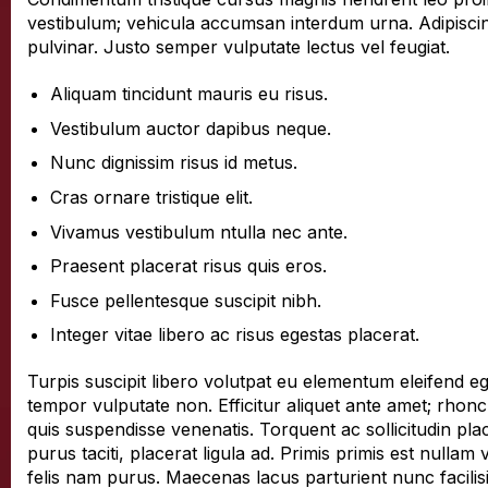
vestibulum; vehicula accumsan interdum urna. Adipisci
pulvinar. Justo semper vulputate lectus vel feugiat.
Aliquam tincidunt mauris eu risus.
Vestibulum auctor dapibus neque.
Nunc dignissim risus id metus.
Cras ornare tristique elit.
Vivamus vestibulum ntulla nec ante.
Praesent placerat risus quis eros.
Fusce pellentesque suscipit nibh.
Integer vitae libero ac risus egestas placerat.
Turpis suscipit libero volutpat eu elementum eleifend ege
tempor vulputate non. Efficitur aliquet ante amet; rho
quis suspendisse venenatis. Torquent ac sollicitudin place
purus taciti, placerat ligula ad. Primis primis est null
felis nam purus. Maecenas lacus parturient nunc facilis