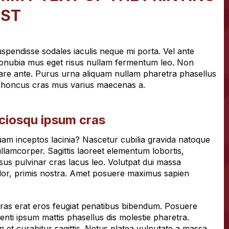
ST
spendisse sodales iaculis neque mi porta. Vel ante
Conubia mus eget risus nullam fermentum leo. Non
nare ante. Purus urna aliquam nullam pharetra phasellus
. Rhoncus cras mus varius maecenas a.
ociosqu ipsum cras
am inceptos lacinia? Nascetur cubilia gravida natoque
ullamcorper. Sagittis laoreet elementum lobortis,
isus pulvinar cras lacus leo. Volutpat dui massa
olor, primis nostra. Amet posuere maximus sapien
 cras erat eros feugiat penatibus bibendum. Posuere
tenti ipsum mattis phasellus dis molestie pharetra.
 et curabitur sagittis. Netus platea vulputate a massa