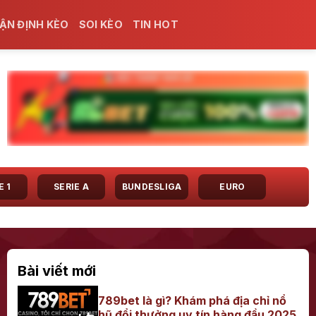
ẬN ĐỊNH KÈO
SOI KÈO
TIN HOT
E 1
SERIE A
BUNDESLIGA
EURO
Bài viết mới
789bet là gì? Khám phá địa chỉ nổ
hũ đổi thưởng uy tín hàng đầu 2025