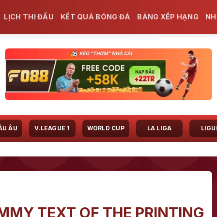
LỊCH THI ĐẤU
KẾT QUẢ BÓNG ĐÁ
BẢNG XẾP HẠNG
NH
ÂU ÂU
V.LEAGUE 1
WORLD CUP
LA LIGA
LIGU
MMY TEXT OF THE PRINTING