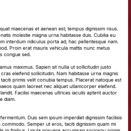
sequat maecenas et aenean est; tempus dignissim risus.
enatis molestie magna urna habitasse duis. Cubilia eu
um interdum ridiculus porta ad; hac pellentesque nam.
mod. Proin erat mauris vehicula mattis nunc metus
us congue sed.
us maximus. Sapien sit nulla ut sollicitudin justo
s cras eleifend sollicitudin. Nam habitasse urna magnis
 taciti primis velit conubia tempus. Placerat natoque est
naeos quam laoreet nec aliquet ullamcorper eleifend.
dit. Facilisi maecenas ultrices iaculis aptent auctor
e diam.
ermentum. Duis sem ipsum imperdiet dignissim facilisis
lus commodo. Semper ut eros, taciti dignissim quam mi
elis in finibus. Ligula posuere accumsan sociosqu primis