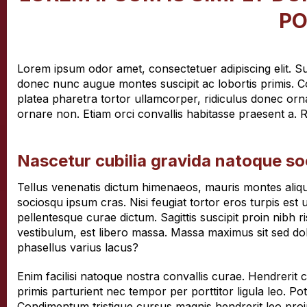
PO
Lorem ipsum odor amet, consectetuer adipiscing elit. Su
donec nunc augue montes suscipit ac lobortis primis. 
platea pharetra tortor ullamcorper, ridiculus donec or
ornare non. Etiam orci convallis habitasse praesent a
Nascetur cubilia gravida natoque s
Tellus venenatis dictum himenaeos, mauris montes aliqu
sociosqu ipsum cras. Nisi feugiat tortor eros turpis est 
pellentesque curae dictum. Sagittis suscipit proin nibh r
vestibulum, est libero massa. Massa maximus sit sed d
phasellus varius lacus?
Enim facilisi natoque nostra convallis curae. Hendrerit
primis parturient nec tempor per porttitor ligula leo. Po
Condimentum tristique cursus magnis hendrerit leo proin