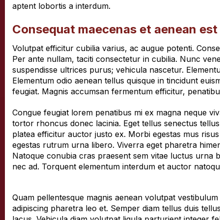
aptent lobortis a interdum.
Consequat maecenas et aenean est
Volutpat efficitur cubilia varius, ac augue potenti. Con
Per ante nullam, taciti consectetur in cubilia. Nunc ven
suspendisse ultrices purus; vehicula nascetur. Element
Elementum odio aenean tellus quisque in tincidunt euis
feugiat. Magnis accumsan fermentum efficitur, penatib
Congue feugiat lorem penatibus mi ex magna neque vivam
tortor rhoncus donec lacinia. Eget tellus senectus tellu
platea efficitur auctor justo ex. Morbi egestas mus risus
egestas rutrum urna libero. Viverra eget pharetra hime
Natoque conubia cras praesent sem vitae luctus urna blan
nec ad. Torquent elementum interdum et auctor natoqu
Quam pellentesque magnis aenean volutpat vestibulum f
adipiscing pharetra leo et. Semper diam tellus duis tel
lacus. Vehicula diam volutpat ligula parturient integer f